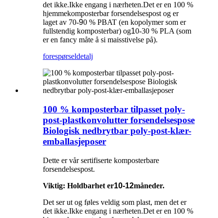
det ikke.Ikke engang i nærheten.Det er en 100 %
hjemmekomposterbar forsendelsespost og er
laget av 70-
9
0 % PBAT (en kopolymer som er
fullstendig komposterbar) og
1
0-30 % PLA (som
er en fancy måte å si maisstivelse på).
forespørsel
detalj
100 % komposterbar tilpasset poly-
post-plastkonvolutter forsendelsespose
Biologisk nedbrytbar poly-post-klær-
emballasjeposer
Dette er vår sertifiserte komposterbare
forsendelsespost.
Viktig: Holdbarhet er
10-12
måneder.
Det ser ut og føles veldig som plast, men det er
det ikke.Ikke engang i nærheten.Det er en 100 %