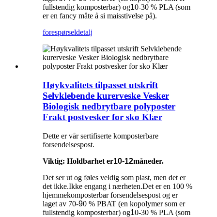
fullstendig komposterbar) og
1
0-30 % PLA (som
er en fancy måte å si maisstivelse på).
forespørsel
detalj
Høykvalitets tilpasset utskrift
Selvklebende kurerveske Vesker
Biologisk nedbrytbare polyposter
Frakt postvesker for sko Klær
Dette er vår sertifiserte komposterbare
forsendelsespost.
Viktig: Holdbarhet er
10-12
måneder.
Det ser ut og føles veldig som plast, men det er
det ikke.Ikke engang i nærheten.Det er en 100 %
hjemmekomposterbar forsendelsespost og er
laget av 70-
9
0 % PBAT (en kopolymer som er
fullstendig komposterbar) og
1
0-30 % PLA (som