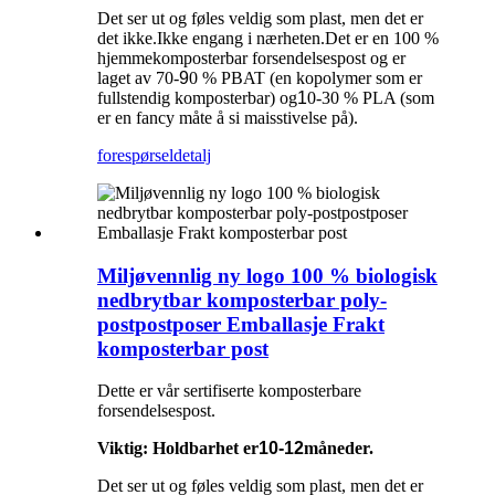
Det ser ut og føles veldig som plast, men det er
det ikke.Ikke engang i nærheten.Det er en 100 %
hjemmekomposterbar forsendelsespost og er
laget av 70-
9
0 % PBAT (en kopolymer som er
fullstendig komposterbar) og
1
0-30 % PLA (som
er en fancy måte å si maisstivelse på).
forespørsel
detalj
Miljøvennlig ny logo 100 % biologisk
nedbrytbar komposterbar poly-
postpostposer Emballasje Frakt
komposterbar post
Dette er vår sertifiserte komposterbare
forsendelsespost.
Viktig: Holdbarhet er
10-12
måneder.
Det ser ut og føles veldig som plast, men det er