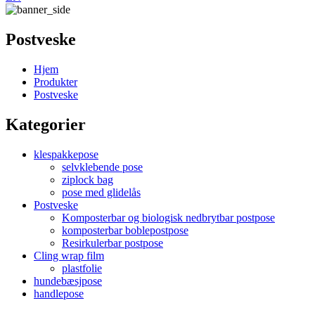
Postveske
Hjem
Produkter
Postveske
Kategorier
klespakkepose
selvklebende pose
ziplock bag
pose med glidelås
Postveske
Komposterbar og biologisk nedbrytbar postpose
komposterbar boblepostpose
Resirkulerbar postpose
Cling wrap film
plastfolie
hundebæsjpose
handlepose