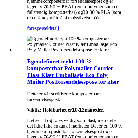
hjemmekomposterbar forsendelsespost og er
laget av 70-
9
0 % PBAT (en kopolymer som er
fullstendig komposterbar) og
1
0-30 % PLA (som
er en fancy måte å si maisstivelse på).
forespørsel
detalj
Egendefinert trykt 100 %
komposterbar Polymailer Courier
Plast Klær Emballasje Eco Poly
Mailer Postforsendelsespose for klær
Dette er vår sertifiserte komposterbare
forsendelsespost.
Viktig: Holdbarhet er
10-12
måneder.
Det ser ut og føles veldig som plast, men det er
det ikke.Ikke engang i nærheten.Det er en 100 %
hjemmekomposterbar forsendelsespost og er
laget av 70-
9
0 % PBAT (en kopolymer som er