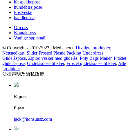
klespakkepose
hundebæsjpose
Postveske
handlepose
Om oss
Kontakt oss
Vanlige spørsmål
© Copyright - 2010-2023 : Med enerett.
Utvalgte produkter
,
Nettstedkart
,
Slider Frosted Plastic Packing Underdress
Glidelåspose
,
Ziploc-vesker med glidelås
,
Poly Bags Mailer
,
Frostet
glidelåspose
,
Glidelåspose til klær
,
Frostet glidelåspose til klær
,
Alle
produkter
法律声明及隐私政策
E-post
E-post
jack@honsunsz.com