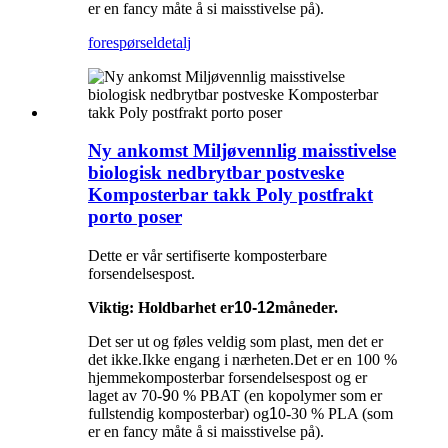
er en fancy måte å si maisstivelse på).
forespørsel
detalj
Ny ankomst Miljøvennlig maisstivelse
biologisk nedbrytbar postveske
Komposterbar takk Poly postfrakt
porto poser
Dette er vår sertifiserte komposterbare
forsendelsespost.
Viktig: Holdbarhet er
10-12
måneder.
Det ser ut og føles veldig som plast, men det er
det ikke.Ikke engang i nærheten.Det er en 100 %
hjemmekomposterbar forsendelsespost og er
laget av 70-
9
0 % PBAT (en kopolymer som er
fullstendig komposterbar) og
1
0-30 % PLA (som
er en fancy måte å si maisstivelse på).