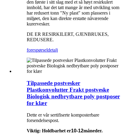
den første i sitt slag med et så høyt resirkulert
innhold, har det tatt mange år med utvikling som
har redusert tonn "Ny plast" som plasseres i
miljøet, den kan direkte erstatte nåværende
kurervesker.
DE ER RESIRKILERT, GJENBRUKES,
REDUSERE.
forespørsel
detalj
Tilpassede postvesker
Plastkonvolutter Frakt postveske
Biologisk nedbrytbare poly postposer
for klær
Dette er vår sertifiserte komposterbare
forsendelsespost.
Viktig: Holdbarhet er
10-12
måneder.