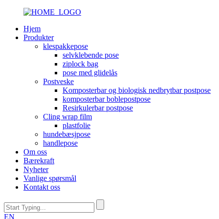
Hjem
Produkter
klespakkepose
selvklebende pose
ziplock bag
pose med glidelås
Postveske
Komposterbar og biologisk nedbrytbar postpose
komposterbar boblepostpose
Resirkulerbar postpose
Cling wrap film
plastfolie
hundebæsjpose
handlepose
Om oss
Bærekraft
Nyheter
Vanlige spørsmål
Kontakt oss
EN