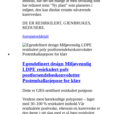
innhold, har det tatt mange år med utvikling som
har redusert tonn "Ny plast" som plasseres i
miljøet, den kan direkte erstatte nåværende
kurervesker.
DE ER RESIRKILERT, GJENBRUKES,
REDUSERE.
forespørsel
detalj
Egendefinert design Miljøvennlig
LDPE resirkulert poly
postforsendelseskonvolutter
Postemballasjepose for klær
Dette er GRS-sertifisert resirkulert postpose.
Verdens mest bærekraftige polyposter – laget
med 30–100 % resirkulert innhold.Vår
resirkulerte postveske, ettersom en kurerveske er
den første i sitt slag med et så høyt resirkulert