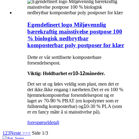
Egendefinert logo Miljøvennlig
bærekraftig maisstivelse postpose 100
% biologisk nedbrytbar
komposterbar poly postposer for klær
Dette er vår sertifiserte komposterbare
forsendelsespost.
Viktig: Holdbarhet er
10-12
måneder.
Det ser ut og føles veldig som plast, men det er
det ikke.Ikke engang i nærheten.Det er en 100 %
hjemmekomposterbar forsendelsespost og er
laget av 70-
9
0 % PBAT (en kopolymer som er
fullstendig komposterbar) og
1
0-30 % PLA (som
er en fancy måte å si maisstivelse på).
forespørsel
detalj
1
2
3
Neste >
>>
Side 1/3